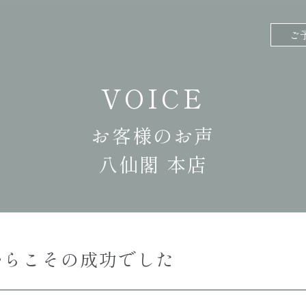
ご
VOICE
お客様のお声
八仙閣 本店
からこその成功でした