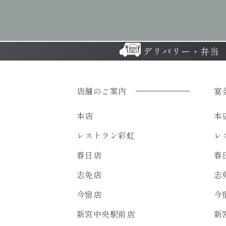
デリバリー・弁当
店舗のご案内
宴
本店
本
レストラン彩虹
レ
春日店
春
志免店
志
今宿店
今
新宮中央駅前店
新