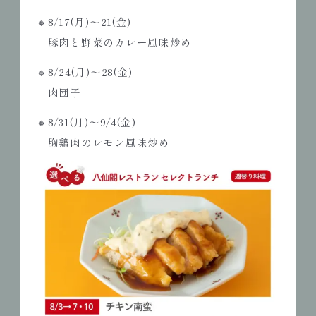
🔸8/17(月)～21(金)
豚肉と野菜のカレー風味炒め
🔹8/24(月)～28(金)
肉団子
🔸8/31(月)～9/4(金)
胸鶏肉のレモン風味炒め