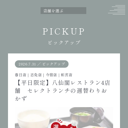
PICKUP
ピックアップ
2026.7.31
／
ピックアップ
春日店
｜
志免店
｜
今宿店
｜
新宮店
【平日限定】八仙閣レストラン4店
舗 セレクトランチの週替わりお
かず