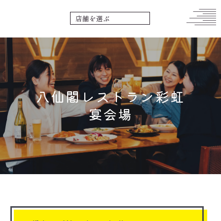
八仙閣レストラン彩虹
宴会場