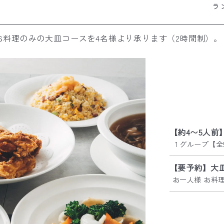
ラ
料理のみの大皿コースを4名様より承ります（2時間制）。
【約4〜5人前
１グループ【全
【要予約】大
お一人様 お料