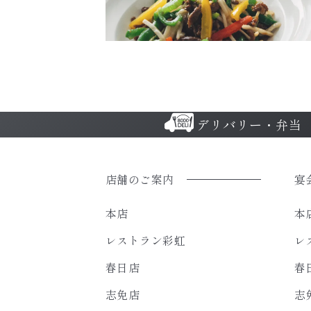
デリバリー・弁当
店舗のご案内
宴
本店
本
レストラン彩虹
レ
春日店
春
志免店
志