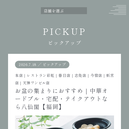
PICKUP
ピックアップ
2026.7.18
／
ピックアップ
本店
｜
レストラン彩虹
｜
春日店
｜
志免店
｜
今宿店
｜
新宮
店
｜
天神ワンビル店
お盆の集まりにおすすめ｜中華オ
ードブル・宅配・テイクアウトな
ら八仙閣【福岡】