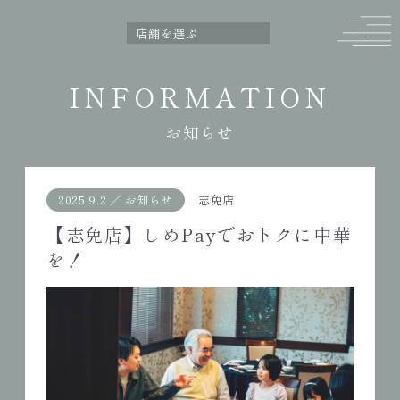
INFORMATION
お知らせ
2025.9.2
／
お知らせ
志免店
【志免店】しめPayでおトクに中華
を！