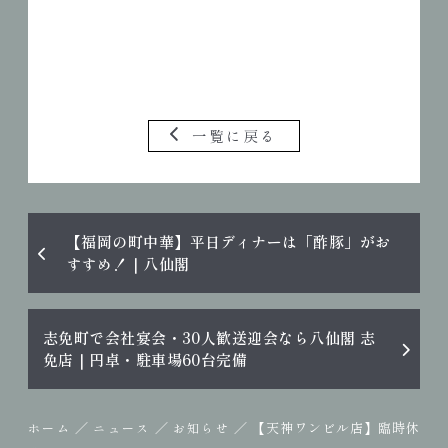
一覧に戻る
【福岡の町中華】平日ディナーは「酢豚」がお
すすめ！｜八仙閣
志免町で会社宴会・30人歓送迎会なら八仙閣 志
免店｜円卓・駐車場60台完備
／
／
／
【天神ワンビル店】臨時休
ホーム
ニュース
お知らせ