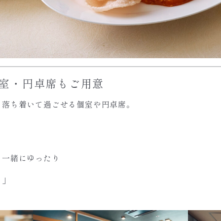
個室・円卓席もご用意
、落ち着いて過ごせる個室や円卓席。
る
も一緒にゆったり
る」
。