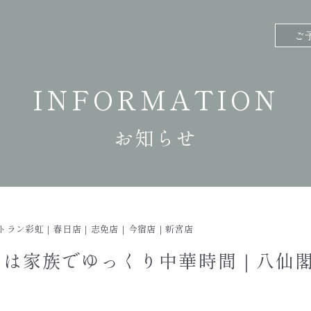
ご
INFORMATION
お知らせ
トラン彩虹
｜
春日店
｜
志免店
｜
今宿店
｜
新宮店
クは家族でゆっくり中華時間｜八仙