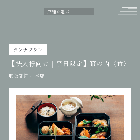
ランチプラン
【法人様向け｜平日限定】幕の内〈竹〉
取扱店舗：
本店