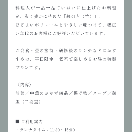
料理人が一品一品ていねいに仕上げたお料理
を、彩り豊かに詰めた「幕の内〈竹〉」。
ほどよいボリュームとやさしい味つけで、幅広
い年代のお客様にご好評いただいています。
ご会食・昼の接待・研修後のランチなどにおす
すめの、平日限定・個室で楽しめるお昼の特製
プランです。
〈内容〉
前菜／中華のおかず四品／揚げ物／スープ／御
飯（二段重）
■ ご利用案内
・ランチタイム：11:30〜15:00