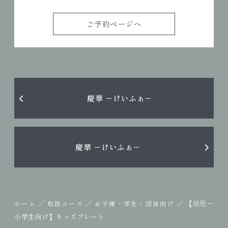
ご予約ページへ
慶華 －けいふぁ－
慶華 －けいふぁ－
／
／
／
【幼児〜
ホーム
取扱コース
お子様・学生・団体向け
小学生向け】キッズプレート