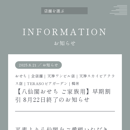
INFORMATION
お知らせ
2025.8.21
／
お知らせ
おせち
｜
全店舗
｜
天神ワンビル店
｜
天神スカイビアテラ
ス店
｜
TERASOビアガーデン
｜
韓丼
【八仙閣おせち ご家族用】早期割
引 8月22日終了のお知らせ
平素より八仙閣をご愛顧いただき、