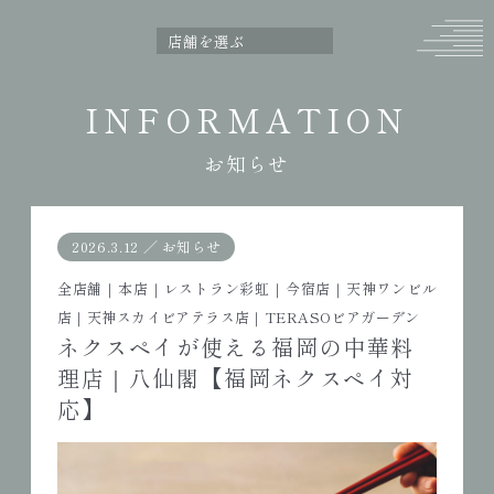
INFORMATION
お知らせ
2026.3.12
／
お知らせ
全店舗
｜
本店
｜
レストラン彩虹
｜
今宿店
｜
天神ワンビル
店
｜
天神スカイビアテラス店
｜
TERASOビアガーデン
ネクスペイが使える福岡の中華料
理店｜八仙閣【福岡ネクスペイ対
応】