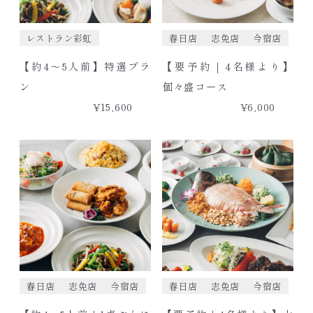
レストラン彩虹
春日店
志免店
今宿店
【約4〜5人前】特選プラ
【要予約｜4名様より】
ン
個々盛コース
¥15,600
¥6,000
春日店
志免店
今宿店
春日店
志免店
今宿店