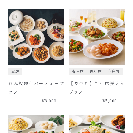
本店
春日店
志免店
今宿店
飲み放題付パーティープ
【要予約】部活応援大人
ラン
プラン
¥8,000
¥5,000