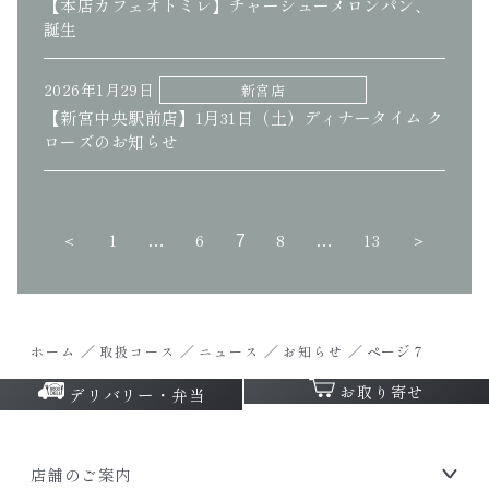
【本店カフェオトミレ】チャーシューメロンパン、
誕生
2026年1月29日
新宮店
【新宮中央駅前店】1月31日（土）ディナータイム ク
ローズのお知らせ
＜
1
6
8
13
＞
…
7
…
／
／
／
／
ページ 7
ホーム
取扱コース
ニュース
お知らせ
お取り寄せ
デリバリー・弁当
店舗のご案内