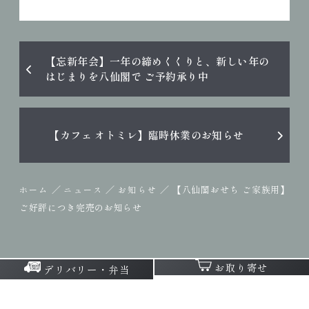
【忘新年会】一年の締めくくりと、新しい年の
はじまりを八仙閣で ご予約承り中
【カフェ オトミレ】臨時休業のお知らせ
／
／
／
【八仙閣おせち ご家族用】
ホーム
ニュース
お知らせ
ご好評につき完売のお知らせ
お取り寄せ
デリバリー・弁当