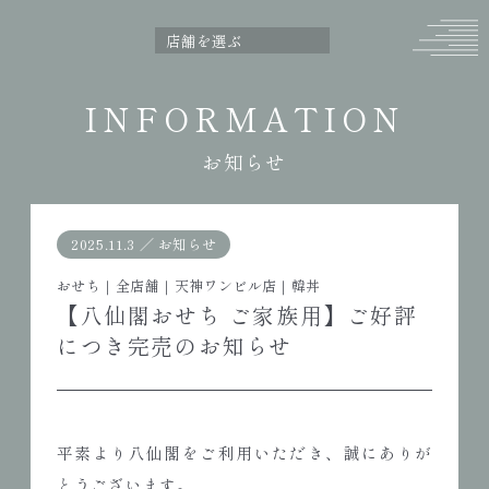
INFORMATION
お知らせ
2025.11.3
／
お知らせ
おせち
｜
全店舗
｜
天神ワンビル店
｜
韓丼
【八仙閣おせち ご家族用】ご好評
につき完売のお知らせ
平素より八仙閣をご利用いただき、誠にありが
とうございます。