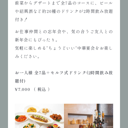
前菜からデザートまで全7品のコースに、ビール
や紹興酒など約20種のドリンクが2時間飲み放題
付き！
お仕事仲間との忘年会や、気の合うご友人との
新年会にもぴったり。
気軽に楽しめる“ちょうどいい”中華宴会をお楽し
みください。
お一人様 全7品＋セルフ式ドリンク(2時間飲み放
題付)
¥7,000 （ 税込 ）