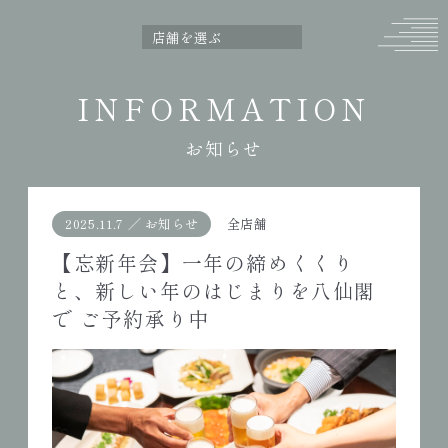
INFORMATION
お知らせ
2025.11.7
／
お知らせ
全店舗
【忘新年会】一年の締めくくり
と、新しい年のはじまりを八仙閣
で ご予約承り中