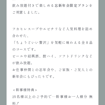
飲み放題付きで楽しめる
忘新年会限定プラン
を
ご用意しました。
フカヒレスープやエビチリなど人気料理を詰め
合わせた、
「ちょうどいい贅沢」を気軽に味わえる全８品
のコースです。
ビールや紹興酒、酎ハイ、ソフトドリンクなど
が飲み放題。
お仕事仲間との忘年会や、ご家族・ご友人との
新年会にもぴったりです。
＜幹事様特典＞
25名様以上のご予約で…幹事様お一人様分 無
料！