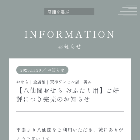
INFORMATION
お知らせ
2025.11.20
／
お知らせ
おせち
｜
全店舗
｜
天神ワンビル店
｜
韓丼
【八仙閣おせち おふたり用】ご好
評につき完売のお知らせ
平素より八仙閣をご利用いただき、誠にありが
とうございます。