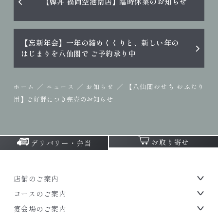
【韓丼 福岡空港南店】臨時休業のお知らせ
【忘新年会】一年の締めくくりと、新しい年の
はじまりを八仙閣で ご予約承り中
／
／
／
【八仙閣おせち おふたり
ホーム
ニュース
お知らせ
用】ご好評につき完売のお知らせ
お取り寄せ
デリバリー・弁当
店舗のご案内
コースのご案内
宴会場のご案内